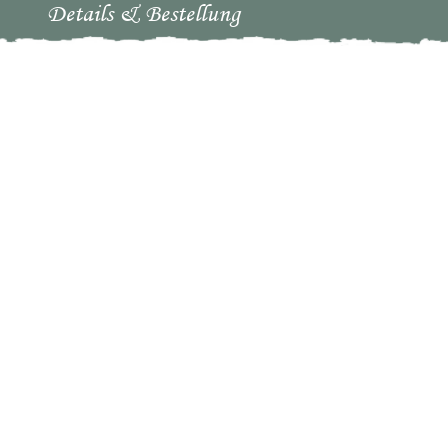
Details & Bestellung
Größen:
Stück (verpackt): 1 Stück kostet 7,00 €
Bei der Gewichtsangabe handelt es sich um
das Frischegewicht
Bestellnummer:
P-01
Porto & Versandkosten:
Bis zu einem Warenwert von 50,00 € betragen
die Porto & Versandkosten 5,00 €.
Ab einem Warenwert von 50 € sind die Porto &
Versandkosten frei.
Auswahl