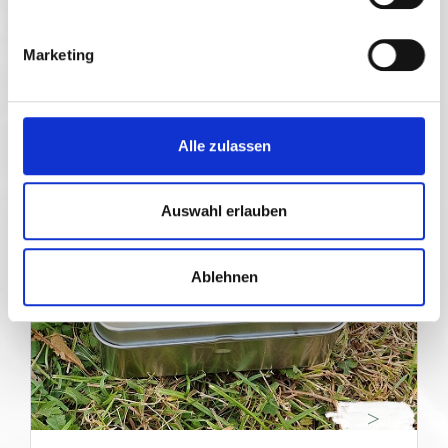
Unsere Seifen werden im traditionellen Kaltverfahren
hergestellt. Auf diese Weise ist sichergestellt, dass
Marketing
wertvolle Komponenten wie ätherische Öle,
Kräuteraufgüsse und Ölauszüge nicht angegriffen
werden.
Alle zulassen
Auswahl erlauben
Ablehnen
>