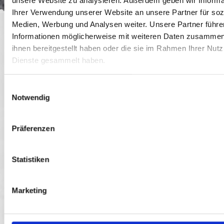
unsere Website zu analysieren. Außerdem geben wir Informa
Ihrer Verwendung unserer Website an unsere Partner für soz
Medien, Werbung und Analysen weiter. Unsere Partner führe
Jedes unserer Seifenstücke ist ein Unikat. Es kann
Informationen möglicherweise mit weiteren Daten zusammen,
daher in Form, Farbe oder Größe unterschiedlich sein.
ihnen bereitgestellt haben oder die sie im Rahmen Ihrer Nut
Dienste gesammelt haben.
Seifenschale
Einwilligungsauswahl
Notwendig
Schwarzwald
Präferenzen
Statistiken
Marketing